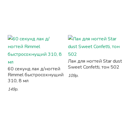
Лак для ногтей Star dust
Sweet Confetti, тон 502
60 секунд лак д/ногтей
Rimmel быстросохнущий
109р.
310, 8 мл
149р.