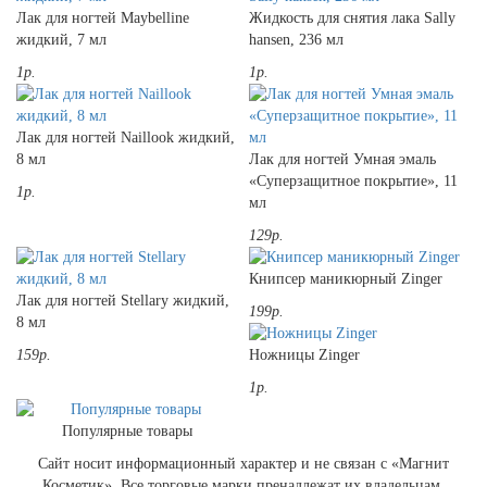
Лак для ногтей Maybelline
Жидкость для снятия лака Sally
жидкий, 7 мл
hansen, 236 мл
1р.
1р.
Лак для ногтей Naillook жидкий,
8 мл
Лак для ногтей Умная эмаль
«Суперзащитное покрытие», 11
1р.
мл
129р.
Книпсер маникюрный Zinger
Лак для ногтей Stellary жидкий,
199р.
8 мл
159р.
Ножницы Zinger
1р.
Популярные товары
Сайт носит информационный характер и не связан с «Магнит
Косметик». Все торговые марки пренадлежат их владельцам.