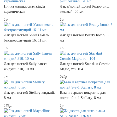
Пилка маникюрная Zinger
Лак д/ногтей Loreal Колор риш
керамическая
гелевый, 20 мл
1р.
1р.
Лак для ногтей Умная эмаль
Лак для ногтей Beauty bomb, 5
быстросохнущий 16, 11 мл
мл
1р.
1р.
Лак для ногтей Sally hansen
Лак для ногтей Star dust Cosmic
жидкий 310, 10 мл
Magic, тон 104
1р.
249р.
Лак для ногтей Stellary жидкий,
База и верхнее покрытие для
8 мл
ногтей 9-в-1 Stellary, 8 мл
165р.
1р.