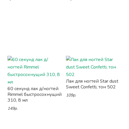
Лак для ногтей Star dust
Sweet Confetti, тон 502
60 секунд лак д/ногтей
Rimmel быстросохнущий
109р.
310, 8 мл
149р.