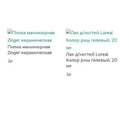
Пилка маникюрная
Zinger керамическая
Лак д/ногтей Loreal
Колор риш гелевый, 20
1р.
мл
1р.