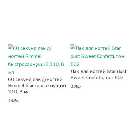
Лак для ногтей Star dust
Sweet Confetti, тон 502
60 секунд лак д/ногтей
Rimmel быстросохнущий
109р.
310, 8 мл
149р.