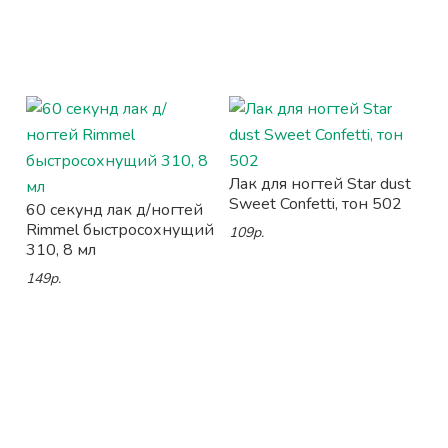
Лак для ногтей Star dust
Sweet Confetti, тон 502
60 секунд лак д/ногтей
Rimmel быстросохнущий
109р.
310, 8 мл
149р.