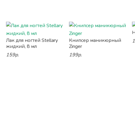
Н
Лак для ногтей Stellary
Книпсер маникюрный
1
жидкий, 8 мл
Zinger
159р.
199р.