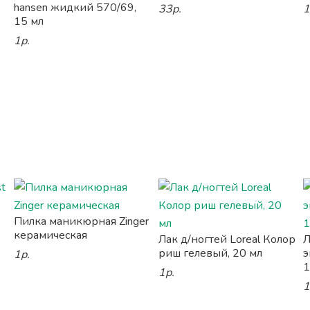
hansen жидкий 570/69,
33р.
1
15 мл
1р.
Пилка маникюрная Zinger
керамическая
Лак д/ногтей Loreal Колор
Л
риш гелевый, 20 мл
э
1р.
1
1р.
1