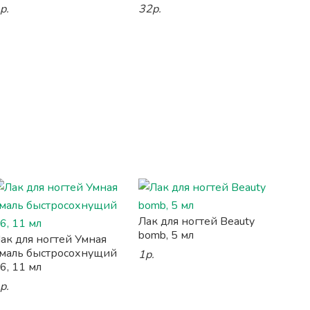
р.
32р.
Лак для ногтей Beauty
bomb, 5 мл
ак для ногтей Умная
маль быстросохнущий
1р.
6, 11 мл
р.