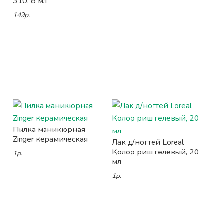
310, 8 мл
149р.
Пилка маникюрная
Zinger керамическая
Лак д/ногтей Loreal
Колор риш гелевый, 20
1р.
мл
1р.