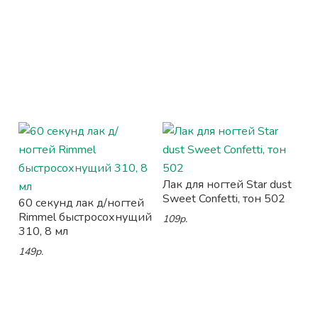
Лак для ногтей Star dust
Sweet Confetti, тон 502
60 секунд лак д/ногтей
Rimmel быстросохнущий
109р.
310, 8 мл
149р.