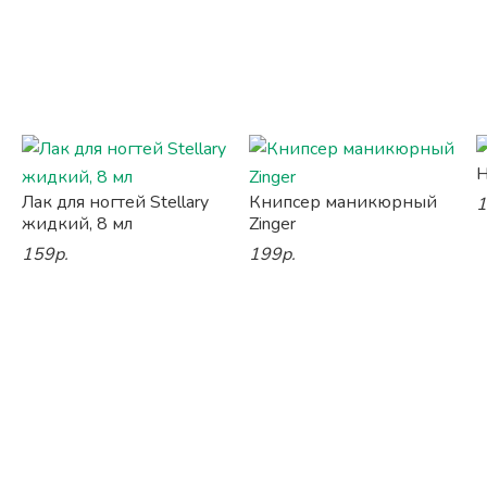
Н
Лак для ногтей Stellary
Книпсер маникюрный
1
жидкий, 8 мл
Zinger
159р.
199р.