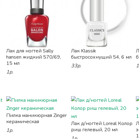
Лак для ногтей Sally
Лак Klassik
Л
hansen жидкий 570/69,
быстросохнущий 54, 6 мл
б
15 мл
33р.
1
1р.
Пилка маникюрная Zinger
керамическая
Лак д/ногтей Loreal Колор
Л
риш гелевый, 20 мл
э
1р.
1
1р.