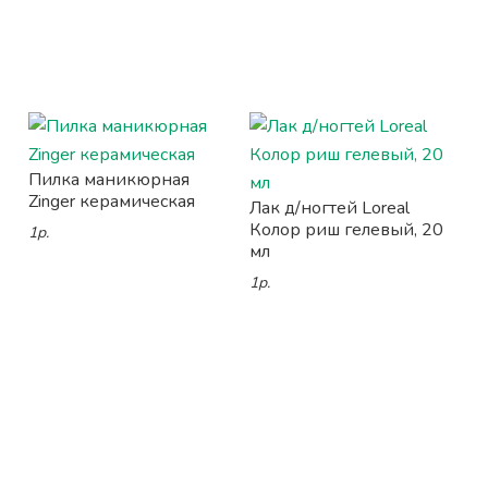
Пилка маникюрная
Zinger керамическая
Лак д/ногтей Loreal
Колор риш гелевый, 20
1р.
мл
1р.