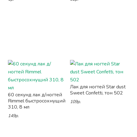
Лак для ногтей Star dust
Sweet Confetti, тон 502
60 секунд лак д/ногтей
Rimmel быстросохнущий
109р.
310, 8 мл
149р.