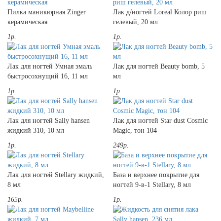
Пилка маникюрная Zinger
Лак д/ногтей Loreal Колор риш
керамическая
гелевый, 20 мл
1р.
1р.
Лак для ногтей Умная эмаль
Лак для ногтей Beauty bomb, 5
быстросохнущий 16, 11 мл
мл
1р.
1р.
Лак для ногтей Sally hansen
Лак для ногтей Star dust Cosmic
жидкий 310, 10 мл
Magic, тон 104
1р.
249р.
Лак для ногтей Stellary жидкий,
База и верхнее покрытие для
8 мл
ногтей 9-в-1 Stellary, 8 мл
165р.
1р.