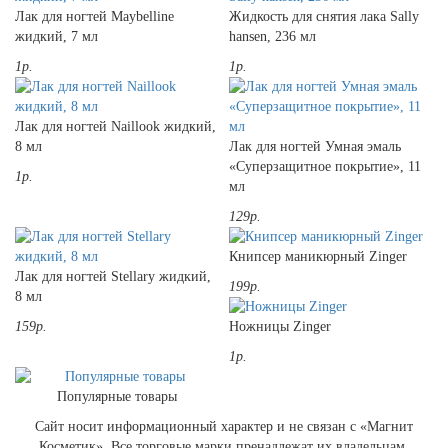
Лак для ногтей Maybelline
Жидкость для снятия лака Sally
жидкий, 7 мл
hansen, 236 мл
1р.
1р.
Лак для ногтей Naillook жидкий,
8 мл
Лак для ногтей Умная эмаль
«Суперзащитное покрытие», 11
1р.
мл
129р.
Книпсер маникюрный Zinger
Лак для ногтей Stellary жидкий,
199р.
8 мл
159р.
Ножницы Zinger
1р.
Популярные товары
Сайт носит информационный характер и не связан с «Магнит
Косметик». Все торговые марки пренадлежат их владельцам.