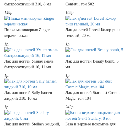
быстросохнущий 310, 8 мл
Confetti, тон 502
149р.
109р.
Пилка маникюрная Zinger
Лак д/ногтей Loreal Колор риш
керамическая
гелевый, 20 мл
1р.
1р.
Лак для ногтей Умная эмаль
Лак для ногтей Beauty bomb, 5
быстросохнущий 16, 11 мл
мл
1р.
1р.
Лак для ногтей Sally hansen
Лак для ногтей Star dust Cosmic
жидкий 310, 10 мл
Magic, тон 104
1р.
249р.
Лак для ногтей Stellary жидкий,
База и верхнее покрытие для