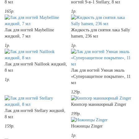
8 мл
ногтей 9-в-1 Stellary, 8 мл
165р.
1р.
Лак для ногтей Maybelline
Жидкость для снятия лака Sally
жидкий, 7 мл
hansen, 236 мл
1р.
1р.
Лак для ногтей Naillook жидкий,
8 мл
Лак для ногтей Умная эмаль
«Суперзащитное покрытие», 11
1р.
мл
129р.
Книпсер маникюрный Zinger
Лак для ногтей Stellary жидкий,
199р.
8 мл
159р.
Ножницы Zinger
1р.