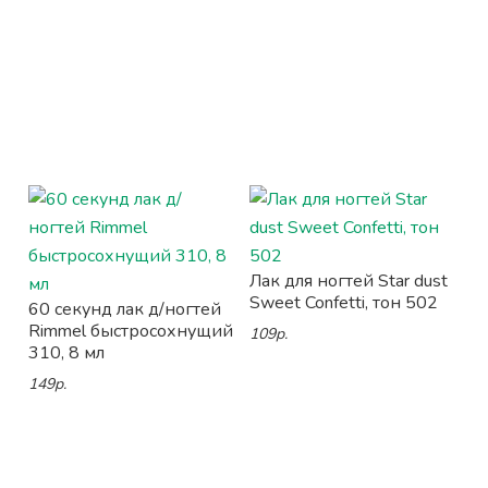
Лак для ногтей Star dust
Sweet Confetti, тон 502
60 секунд лак д/ногтей
Rimmel быстросохнущий
109р.
310, 8 мл
149р.