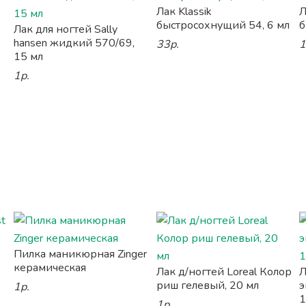
Лак Klassik
Л
быстросохнущий 54, 6 мл
б
Лак для ногтей Sally
hansen жидкий 570/69,
33р.
1
15 мл
1р.
Пилка маникюрная Zinger
керамическая
Лак д/ногтей Loreal Колор
Л
риш гелевый, 20 мл
э
1р.
1
1р.