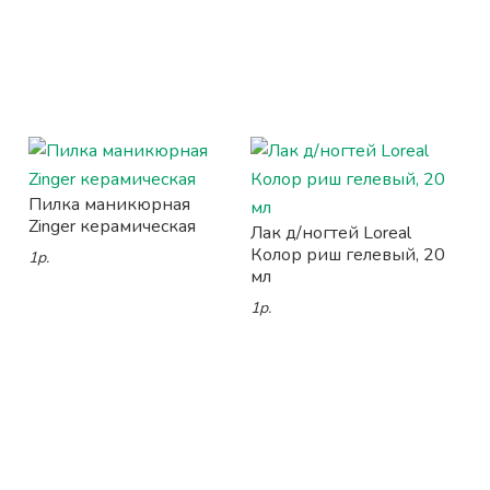
Пилка маникюрная
Zinger керамическая
Лак д/ногтей Loreal
Колор риш гелевый, 20
1р.
мл
1р.