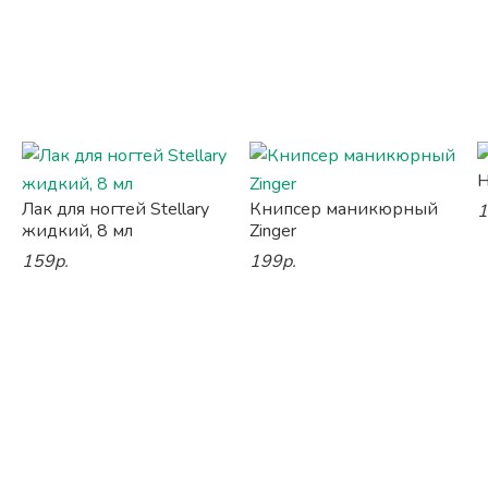
Н
Лак для ногтей Stellary
Книпсер маникюрный
1
жидкий, 8 мл
Zinger
159р.
199р.