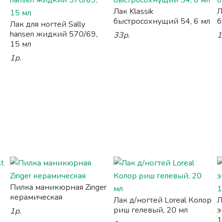
Лак Klassik
Л
быстросохнущий 54, 6 мл
б
Лак для ногтей Sally
hansen жидкий 570/69,
33р.
1
15 мл
1р.
Пилка маникюрная Zinger
керамическая
Лак д/ногтей Loreal Колор
Л
риш гелевый, 20 мл
э
1р.
1