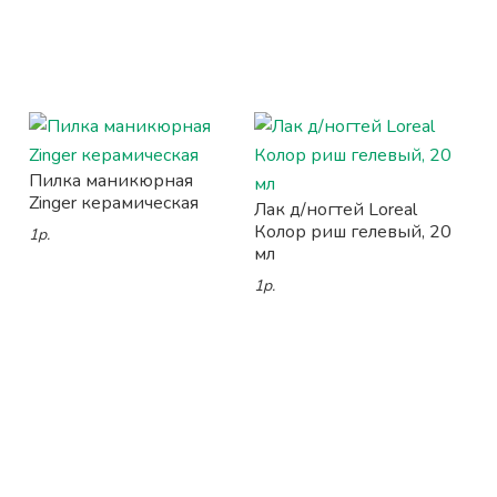
Пилка маникюрная
Zinger керамическая
Лак д/ногтей Loreal
Колор риш гелевый, 20
1р.
мл
1р.