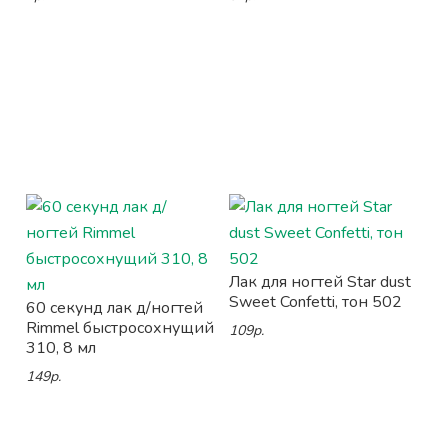
Лак для ногтей Star dust
Sweet Confetti, тон 502
60 секунд лак д/ногтей
Rimmel быстросохнущий
109р.
310, 8 мл
149р.