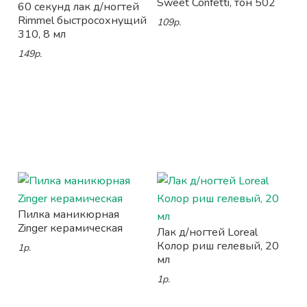
Sweet Confetti, тон 502
60 секунд лак д/ногтей
Rimmel быстросохнущий
109р.
310, 8 мл
149р.
Пилка маникюрная
Zinger керамическая
Лак д/ногтей Loreal
Колор риш гелевый, 20
1р.
мл
1р.