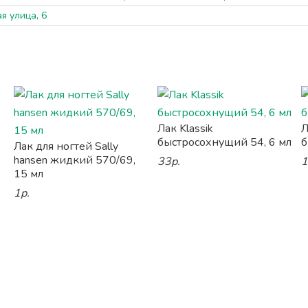
я улица, 6
Лак Klassik
Л
быстросохнущий 54, 6 мл
б
Лак для ногтей Sally
hansen жидкий 570/69,
33р.
1
15 мл
1р.