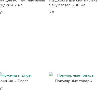
ак для ногтей Maybelline
Жидкость для снятия лака
идкий, 7 мл
Sally hansen, 236 мл
р.
1р.
ожницы Zinger
Популярные товары
р.