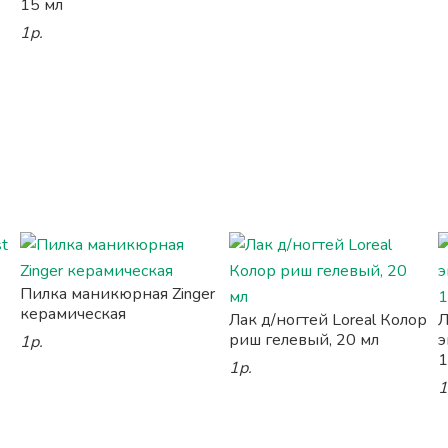
15 мл
1р.
Пилка маникюрная Zinger
керамическая
Лак д/ногтей Loreal Колор
Л
риш гелевый, 20 мл
э
1р.
1
1р.
1