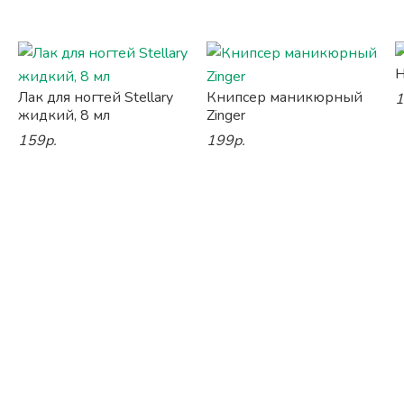
Н
Лак для ногтей Stellary
Книпсер маникюрный
1
жидкий, 8 мл
Zinger
159р.
199р.