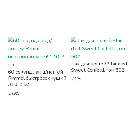
Лак для ногтей Star dust
Sweet Confetti, тон 502
60 секунд лак д/ногтей
Rimmel быстросохнущий
109р.
310, 8 мл
149р.