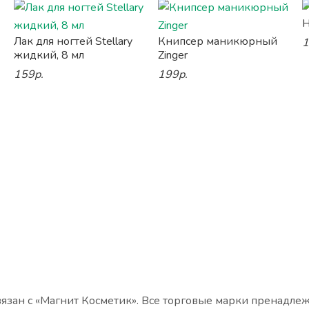
Н
Лак для ногтей Stellary
Книпсер маникюрный
1
жидкий, 8 мл
Zinger
159р.
199р.
язан с «Магнит Косметик». Все торговые марки пренадле