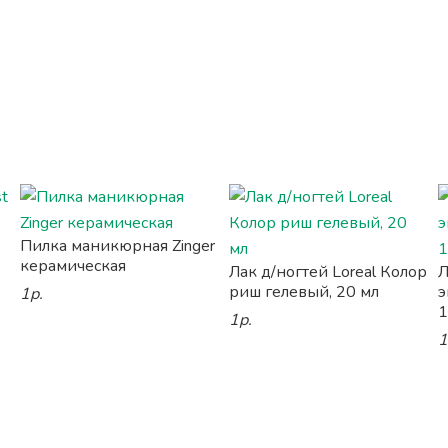
Пилка маникюрная Zinger
керамическая
Лак д/ногтей Loreal Колор
Л
риш гелевый, 20 мл
э
1р.
1
1р.
1