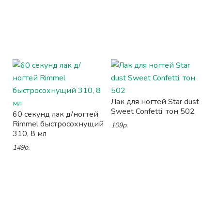
Лак для ногтей Star dust
Sweet Confetti, тон 502
60 секунд лак д/ногтей
Rimmel быстросохнущий
109р.
310, 8 мл
149р.