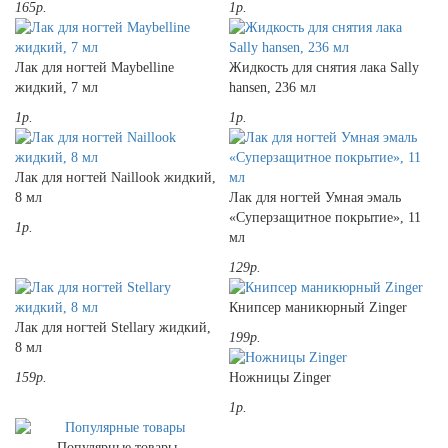
165р.
1р.
Лак для ногтей Maybelline
Жидкость для снятия лака Sally
жидкий, 7 мл
hansen, 236 мл
1р.
1р.
Лак для ногтей Naillook жидкий,
8 мл
Лак для ногтей Умная эмаль
«Суперзащитное покрытие», 11
1р.
мл
129р.
Книпсер маникюрный Zinger
Лак для ногтей Stellary жидкий,
199р.
8 мл
159р.
Ножницы Zinger
1р.
Популярные товары