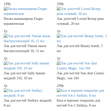
149р.
109р.
Пилка маникюрная Zinger
Лак д/ногтей Loreal Колор риш
керамическая
гелевый, 20 мл
1р.
1р.
Лак для ногтей Умная эмаль
Лак для ногтей Beauty bomb, 5
быстросохнущий 16, 11 мл
мл
1р.
1р.
Лак для ногтей Sally hansen
Лак для ногтей Star dust Cosmic
жидкий 310, 10 мл
Magic, тон 104
1р.
249р.
Лак для ногтей Stellary жидкий,
База и верхнее покрытие для
8 мл
ногтей 9-в-1 Stellary, 8 мл