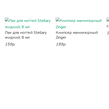
Н
Лак для ногтей Stellary
Книпсер маникюрный
1
жидкий, 8 мл
Zinger
159р.
199р.