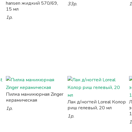
hansen жидкий 570/69,
33р.
1
15 мл
1р.
Пилка маникюрная Zinger
керамическая
Лак д/ногтей Loreal Колор
Л
риш гелевый, 20 мл
э
1р.
1
1р.
1