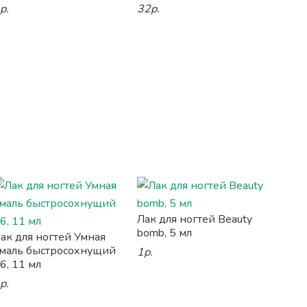
р.
32р.
Лак для ногтей Beauty
bomb, 5 мл
ак для ногтей Умная
маль быстросохнущий
1р.
6, 11 мл
р.