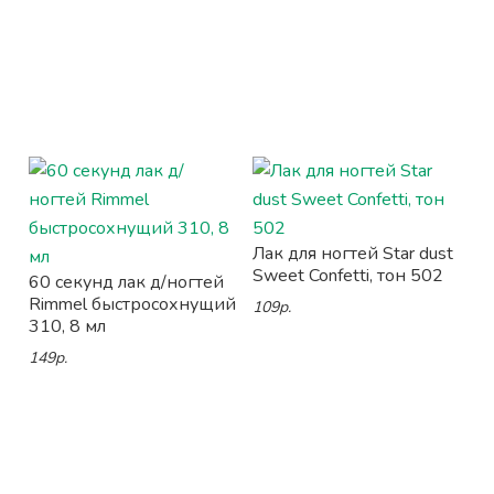
Лак для ногтей Star dust
Sweet Confetti, тон 502
60 секунд лак д/ногтей
Rimmel быстросохнущий
109р.
310, 8 мл
149р.