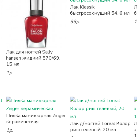
Лак Klassik
Л
быстросохнущий 54, 6 мл
б
33р.
1
Лак для ногтей Sally
hansen жидкий 570/69,
15 мл
1р.
Пилка маникюрная Zinger
керамическая
Лак д/ногтей Loreal Колор
Л
риш гелевый, 20 мл
э
1р.
1