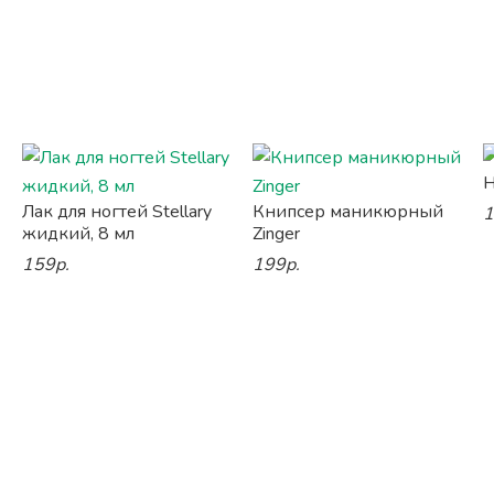
Н
Лак для ногтей Stellary
Книпсер маникюрный
1
жидкий, 8 мл
Zinger
159р.
199р.