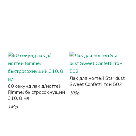
Лак для ногтей Star dust
Sweet Confetti, тон 502
60 секунд лак д/ногтей
Rimmel быстросохнущий
109р.
310, 8 мл
149р.