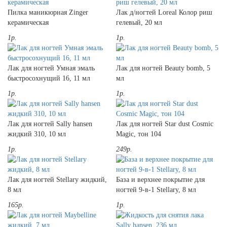
Пилка маникюрная Zinger
Лак д/ногтей Loreal Колор риш
керамическая
гелевый, 20 мл
1р.
1р.
Лак для ногтей Умная эмаль
Лак для ногтей Beauty bomb, 5
быстросохнущий 16, 11 мл
мл
1р.
1р.
Лак для ногтей Sally hansen
Лак для ногтей Star dust Cosmic
жидкий 310, 10 мл
Magic, тон 104
1р.
249р.
Лак для ногтей Stellary жидкий,
База и верхнее покрытие для
8 мл
ногтей 9-в-1 Stellary, 8 мл
165р.
1р.