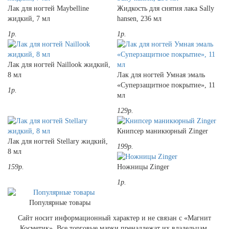
Лак для ногтей Maybelline
Жидкость для снятия лака Sally
жидкий, 7 мл
hansen, 236 мл
1р.
1р.
Лак для ногтей Naillook жидкий,
8 мл
Лак для ногтей Умная эмаль
«Суперзащитное покрытие», 11
1р.
мл
129р.
Книпсер маникюрный Zinger
Лак для ногтей Stellary жидкий,
199р.
8 мл
159р.
Ножницы Zinger
1р.
Популярные товары
Сайт носит информационный характер и не связан с «Магнит
Косметик». Все торговые марки пренадлежат их владельцам.