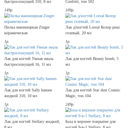
быстросохнущий 310, 8 мл
Confetti, тон 502
149р.
109р.
Пилка маникюрная Zinger
Лак д/ногтей Loreal Колор риш
керамическая
гелевый, 20 мл
1р.
1р.
Лак для ногтей Умная эмаль
Лак для ногтей Beauty bomb, 5
быстросохнущий 16, 11 мл
мл
1р.
1р.
Лак для ногтей Sally hansen
Лак для ногтей Star dust Cosmic
жидкий 310, 10 мл
Magic, тон 104
1р.
249р.
Лак для ногтей Stellary жидкий,
База и верхнее покрытие для
8 мл
ногтей 9-в-1 Stellary, 8 мл