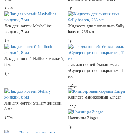
165р.
1р.
Лак для ногтей Maybelline
Жидкость для снятия лака Sally
жидкий, 7 мл
hansen, 236 мл
1р.
1р.
Лак для ногтей Naillook жидкий,
8 мл
Лак для ногтей Умная эмаль
«Суперзащитное покрытие», 11
1р.
мл
129р.
Книпсер маникюрный Zinger
Лак для ногтей Stellary жидкий,
199р.
8 мл
159р.
Ножницы Zinger
1р.