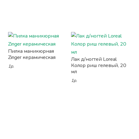
Пилка маникюрная
Zinger керамическая
Лак д/ногтей Loreal
Колор риш гелевый, 20
1р.
мл
1р.