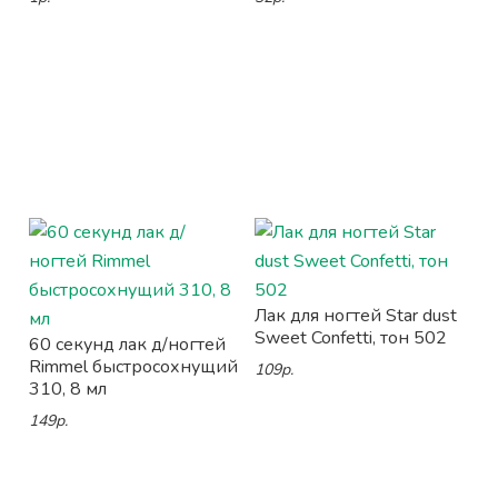
Лак для ногтей Star dust
Sweet Confetti, тон 502
60 секунд лак д/ногтей
Rimmel быстросохнущий
109р.
310, 8 мл
149р.