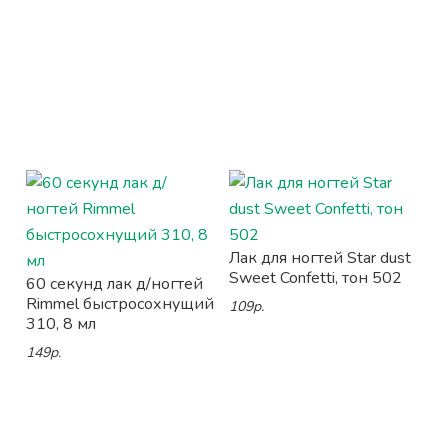
Лак для ногтей Star dust
Sweet Confetti, тон 502
60 секунд лак д/ногтей
Rimmel быстросохнущий
109р.
310, 8 мл
149р.