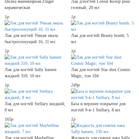
Пилка маникюрная Zinger
Лак д/ногтей Loreal Колор риш
керамическая
гелевый, 20 мл
1р.
1р.
Лак для ногтей Умная эмаль
Лак для ногтей Beauty bomb, 5
быстросохнущий 16, 11 мл
мл
1р.
1р.
Лак для ногтей Sally hansen
Лак для ногтей Star dust Cosmic
жидкий 310, 10 мл
Magic, тон 104
1р.
249р.
Лак для ногтей Stellary жидкий,
База и верхнее покрытие для
8 мл
ногтей 9-в-1 Stellary, 8 мл
165р.
1р.
Лак для ногтей Maybelline
Жидкость для снятия лака Sally