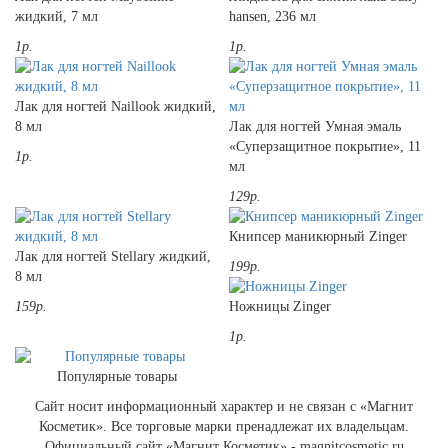
жидкий, 7 мл
hansen, 236 мл
1р.
1р.
Лак для ногтей Naillook жидкий,
8 мл
Лак для ногтей Умная эмаль
«Суперзащитное покрытие», 11
1р.
мл
129р.
Книпсер маникюрный Zinger
Лак для ногтей Stellary жидкий,
199р.
8 мл
159р.
Ножницы Zinger
1р.
Популярные товары
Сайт носит информационный характер и не связан с «Магнит
Косметик». Все торговые марки пренадлежат их владельцам.
Официальный сайт «Магнит Косметик» - magnitcosmetic.ru