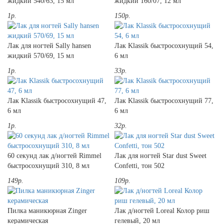
жидкий 540/63, 15 мл
жидкий 160/07, 12 мл
1р.
150р.
Лак для ногтей Sally hansen
Лак Klassik быстросохнущий 54,
жидкий 570/69, 15 мл
6 мл
1р.
33р.
Лак Klassik быстросохнущий 47,
Лак Klassik быстросохнущий 77,
6 мл
6 мл
1р.
32р.
60 секунд лак д/ногтей Rimmel
Лак для ногтей Star dust Sweet
быстросохнущий 310, 8 мл
Confetti, тон 502
149р.
109р.
Пилка маникюрная Zinger
Лак д/ногтей Loreal Колор риш
керамическая
гелевый, 20 мл