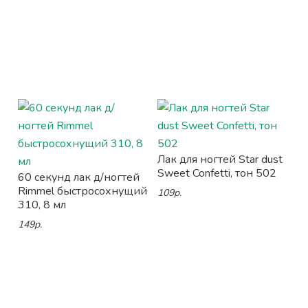
Лак для ногтей Star dust
Sweet Confetti, тон 502
60 секунд лак д/ногтей
Rimmel быстросохнущий
109р.
310, 8 мл
149р.