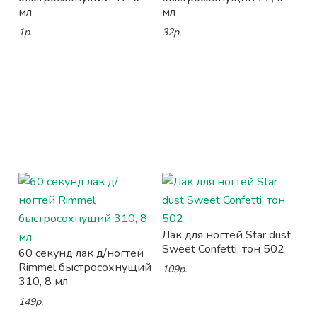
мл
мл
1р.
32р.
Лак для ногтей Star dust
Sweet Confetti, тон 502
60 секунд лак д/ногтей
Rimmel быстросохнущий
109р.
310, 8 мл
149р.