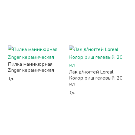
Пилка маникюрная
Zinger керамическая
Лак д/ногтей Loreal
Колор риш гелевый, 20
1р.
мл
1р.