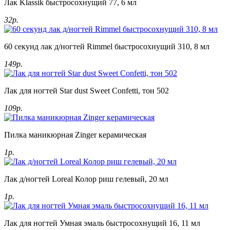
Лак Klassik быстросохнущий 77, 6 мл
32р.
60 секунд лак д/ногтей Rimmel быстросохнущий 310, 8 мл
149р.
Лак для ногтей Star dust Sweet Confetti, тон 502
109р.
Пилка маникюрная Zinger керамическая
1р.
Лак д/ногтей Loreal Колор риш гелевый, 20 мл
1р.
Лак для ногтей Умная эмаль быстросохнущий 16, 11 мл