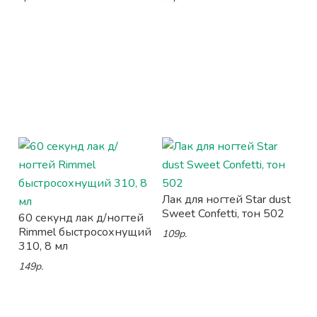
Лак для ногтей Star dust
Sweet Confetti, тон 502
60 секунд лак д/ногтей
Rimmel быстросохнущий
109р.
310, 8 мл
149р.