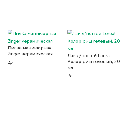
Пилка маникюрная
Zinger керамическая
Лак д/ногтей Loreal
Колор риш гелевый, 20
1р.
мл
1р.