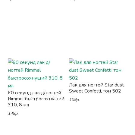
Лак для ногтей Star dust
Sweet Confetti, тон 502
60 секунд лак д/ногтей
Rimmel быстросохнущий
109р.
310, 8 мл
149р.