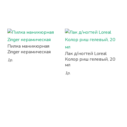
Пилка маникюрная
Zinger керамическая
Лак д/ногтей Loreal
Колор риш гелевый, 20
1р.
мл
1р.