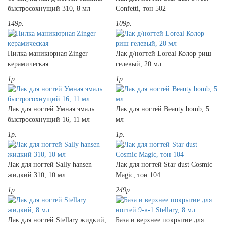
быстросохнущий 310, 8 мл
Confetti, тон 502
149р.
109р.
Пилка маникюрная Zinger
Лак д/ногтей Loreal Колор риш
керамическая
гелевый, 20 мл
1р.
1р.
Лак для ногтей Умная эмаль
Лак для ногтей Beauty bomb, 5
быстросохнущий 16, 11 мл
мл
1р.
1р.
Лак для ногтей Sally hansen
Лак для ногтей Star dust Cosmic
жидкий 310, 10 мл
Magic, тон 104
1р.
249р.
Лак для ногтей Stellary жидкий,
База и верхнее покрытие для