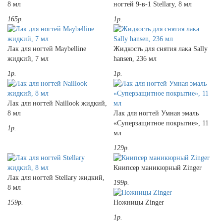
8 мл
ногтей 9-в-1 Stellary, 8 мл
165р.
1р.
Лак для ногтей Maybelline
Жидкость для снятия лака Sally
жидкий, 7 мл
hansen, 236 мл
1р.
1р.
Лак для ногтей Naillook жидкий,
8 мл
Лак для ногтей Умная эмаль
«Суперзащитное покрытие», 11
1р.
мл
129р.
Книпсер маникюрный Zinger
Лак для ногтей Stellary жидкий,
199р.
8 мл
159р.
Ножницы Zinger
1р.