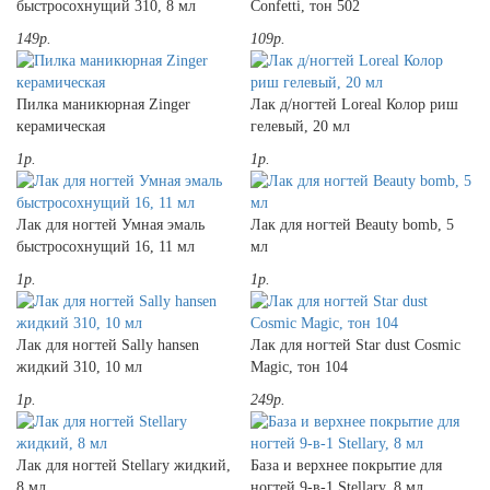
быстросохнущий 310, 8 мл
Confetti, тон 502
149р.
109р.
Пилка маникюрная Zinger
Лак д/ногтей Loreal Колор риш
керамическая
гелевый, 20 мл
1р.
1р.
Лак для ногтей Умная эмаль
Лак для ногтей Beauty bomb, 5
быстросохнущий 16, 11 мл
мл
1р.
1р.
Лак для ногтей Sally hansen
Лак для ногтей Star dust Cosmic
жидкий 310, 10 мл
Magic, тон 104
1р.
249р.
Лак для ногтей Stellary жидкий,
База и верхнее покрытие для
8 мл
ногтей 9-в-1 Stellary, 8 мл