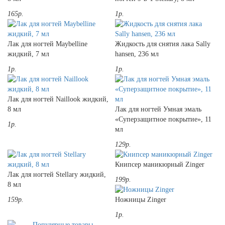
165р.
1р.
Лак для ногтей Maybelline
Жидкость для снятия лака Sally
жидкий, 7 мл
hansen, 236 мл
1р.
1р.
Лак для ногтей Naillook жидкий,
8 мл
Лак для ногтей Умная эмаль
«Суперзащитное покрытие», 11
1р.
мл
129р.
Книпсер маникюрный Zinger
Лак для ногтей Stellary жидкий,
199р.
8 мл
159р.
Ножницы Zinger
1р.