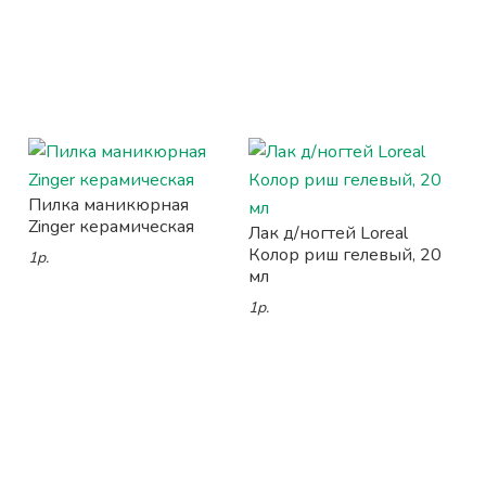
Пилка маникюрная
Zinger керамическая
Лак д/ногтей Loreal
Колор риш гелевый, 20
1р.
мл
1р.