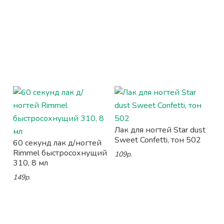
Лак для ногтей Star dust
Sweet Confetti, тон 502
60 секунд лак д/ногтей
Rimmel быстросохнущий
109р.
310, 8 мл
149р.