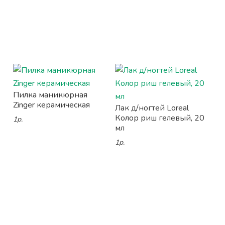
Пилка маникюрная
Zinger керамическая
Лак д/ногтей Loreal
Колор риш гелевый, 20
1р.
мл
1р.