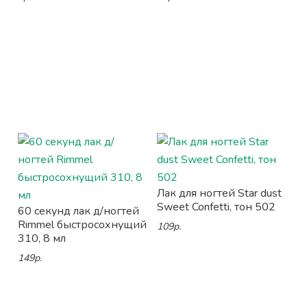
Лак для ногтей Star dust
Sweet Confetti, тон 502
60 секунд лак д/ногтей
Rimmel быстросохнущий
109р.
310, 8 мл
149р.