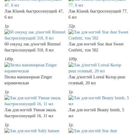
Лак Klassik быстросохнущий 47,
Лак Klassik быстросохнущий 77,
6 мл
6 мл
1р.
32р.
60 секунд лак д/ногтей Rimmel
Лак для ногтей Star dust Sweet
быстросохнущий 310, 8 мл
Confetti, тон 502
149р.
109р.
Пилка маникюрная Zinger
Лак д/ногтей Loreal Колор риш
керамическая
гелевый, 20 мл
1р.
1р.
Лак для ногтей Умная эмаль
Лак для ногтей Beauty bomb, 5
быстросохнущий 16, 11 мл
мл
1р.
1р.