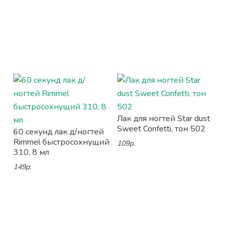
Лак для ногтей Star dust
Sweet Confetti, тон 502
60 секунд лак д/ногтей
Rimmel быстросохнущий
109р.
310, 8 мл
149р.