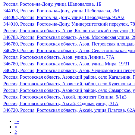
Россия, Ростов-на-Дону, улица Шаповалова, 1Б
344038, Россия, Ростов-на-Дону, улица Шеболдаева, 2М
344064, Россия, Ростов-на-Дону, улица Шеболдаева, 95А/2
344010, Россия, Ростов-на-Дону, Университетский переулок, 78
Россия, Ростовская область, Азов, Коллонтаевский переулок, 1
346783, Россия, Ростовская область, Азов, Московская улица, 2
346780, Россия, Ростовская область, Азов, Петровская площадь,
346780, Россия, Ростовская область, Азов, Севастопольская ули
Россия, Ростовская область, Азов, улица Ленина, 77А
346780, Россия, Ростовская область, Азов, улица Мира, 19/31
346781, Россия, Ростовская область, Азов, Черноморский переу
Россия, Ростовская область, Азовский район, село Кагальник, 
Россия, Ростовская область, Азовский район, село Кулешовка, 
Россия, Ростовская область, Азовский район, село Самарское, 
Россия, Ростовская область, Аксай, проспект Ленина, 5/1к3
Россия, Ростовская область, Аксай, Садовая улица, 31А
346720, Россия, Ростовская область, Аксай, улица Платова, 62
««
«
2