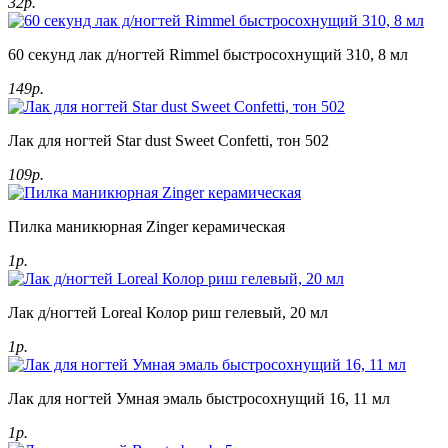
32р.
60 секунд лак д/ногтей Rimmel быстросохнущий 310, 8 мл
149р.
Лак для ногтей Star dust Sweet Confetti, тон 502
109р.
Пилка маникюрная Zinger керамическая
1р.
Лак д/ногтей Loreal Колор риш гелевый, 20 мл
1р.
Лак для ногтей Умная эмаль быстросохнущий 16, 11 мл
1р.