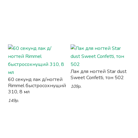
Лак для ногтей Star dust
Sweet Confetti, тон 502
60 секунд лак д/ногтей
Rimmel быстросохнущий
109р.
310, 8 мл
149р.